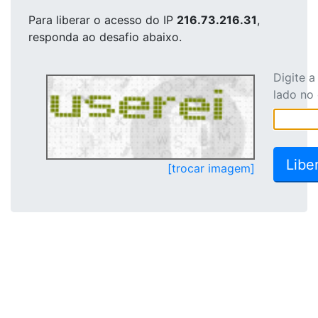
Para liberar o acesso
do IP
216.73.216.31
,
responda ao desafio abaixo.
Digite 
lado no
[trocar imagem]