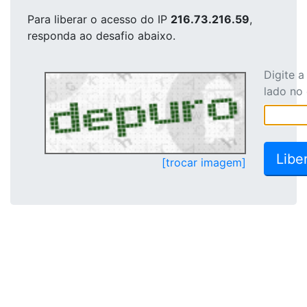
Para liberar o acesso
do IP
216.73.216.59
,
responda ao desafio abaixo.
Digite 
lado no
[trocar imagem]