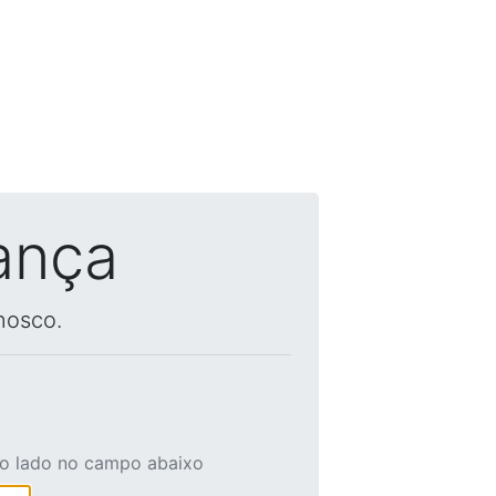
ança
nosco.
ao lado no campo abaixo