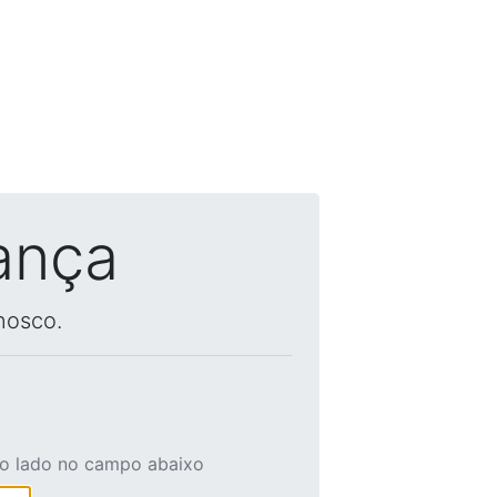
ança
nosco.
ao lado no campo abaixo