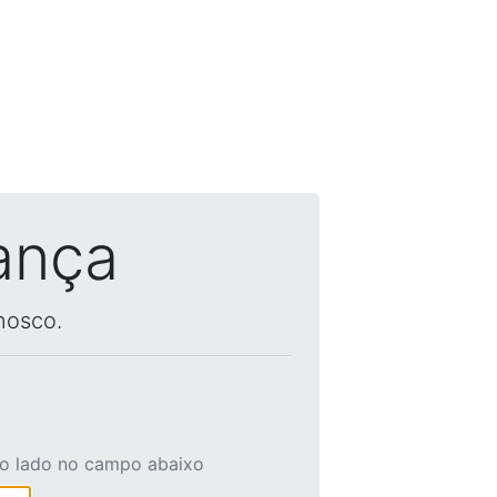
ança
nosco.
ao lado no campo abaixo